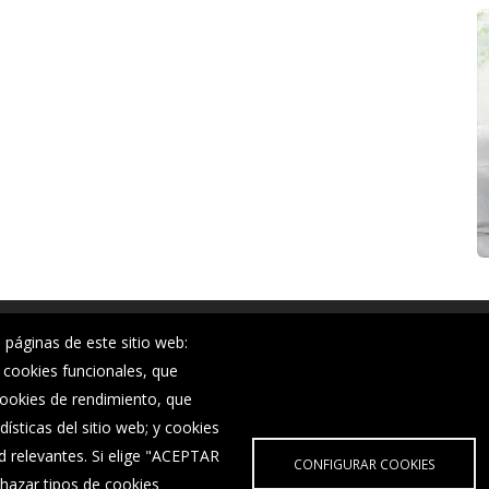
 páginas de este sitio web:
Noticias
; cookies funcionales, que
Eventos
 cookies de rendimiento, que
Corporación Municipal
ísticas del sitio web; y cookies
Teléfonos de interés
d relevantes. Si elige "ACEPTAR
CONFIGURAR COOKIES
hazar tipos de cookies