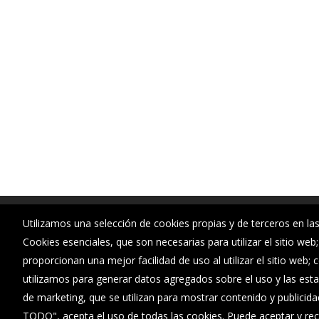
Ayuntamiento de Villalbilla de Burgos
Utilizamos una selección de cookies propias y de terceros en las
:
Plaza del Ayuntamiento 1 - 09001
Cookies esenciales, que son necesarias para utilizar el sitio web
proporcionan una mejor facilidad de uso al utilizar el sitio web;
:
947291210
utilizamos para generar datos agregados sobre el uso y las estad
:
alcaldia@villalbilladeburgos.com
de marketing, que se utilizan para mostrar contenido y publicida
TODO", acepta el uso de todas las cookies. Puede aceptar y rec