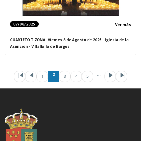
07/08/2025
Ver más
CUARTETO TIZONA -Viernes 8 de Agosto de 2025 - Iglesia de la
Asunción - Villalbilla de Burgos
Paginación
Primera página
Página anterior
Página act
Page
Pag
2
…
1
3
4
5