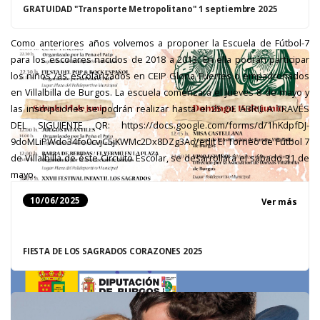
GRATUIDAD "Transporte Metropolitano" 1 septiembre 2025
Como anteriores años volvemos a proponer la Escuela de Fútbol-7
para los escolares nacidos de 2018 a 2013. En ella podrán participar
los niños /as escolarizados en CEIP Gloria Fuertes o empadronados
en Villalbilla de Burgos. La escuela comenzará el jueves 8 de mayo y
las inscripciones se podrán realizar hasta el 25 DE ABRIL A TRAVÉS
DEL SIGUIENTE QR: https://docs.google.com/forms/d/1hKdpfDJ-
9doMLiPWdo34fo0cvjC5jKWMc2Dx8DZg3Ao/edit El Torneo de Fútbol 7
de Villalbilla de éste Circuito Escolar, se desarrollará el sábado 31 de
mayo.
10/06/2025
Ver más
FIESTA DE LOS SAGRADOS CORAZONES 2025