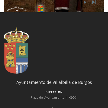
Paginación
Primera página
Página anterior
Page
Página a
Page
3
…
1
2
4
5
Archivos adjuntos
▼
La Escuela Infantil LOS PATITOS NO se CIERRA
Ayuntamiento de Villalbilla de Burgos
DIRECCIÓN
Plaza del Ayuntamiento 1 - 09001